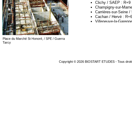
Clichy / SAEP : R+9 
Champigny-
sur-
Marne
Carrières-
sur-
Seine /
Cachan / Hervé : R+
Villeneuve-
la-
Garenne
Bagnolet / CMBT : R
Place du Marché St Honoré, / SPE / Guerra
Tarcy
Copyright © 2026 BIOSTART ETUDES -
Tous droit