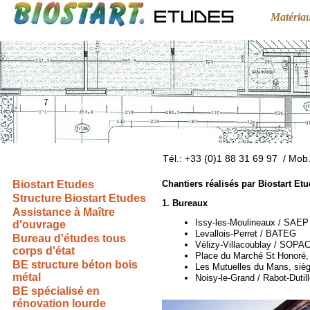
Matéria
Tél.: +33 (0)1 88 31 69 97 / Mob
Biostart Etudes
Chantiers réalisés par Biostart Et
Structure Biostart Etudes
1. Bureaux
Assistance à Maître
Issy-
les-
Moulineaux / SAEP
d'ouvrage
Levallois-
Perret / BATEG
Bureau d'études tous
Vélizy-
Villacoublay / SOPA
corps d'état
Place du Marché St Honoré,
BE structure béton bois
Les Mutuelles du Mans, sièg
métal
Noisy-
le-
Grand / Rabot-
Dutil
BE spécialisé en
rénovation lourde