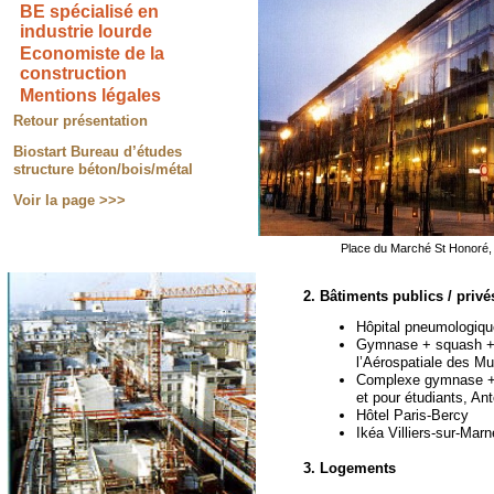
BE spécialisé en
industrie lourde
Economiste de la
construction
Mentions légales
Retour présentation
Biostart Bureau d’études
structure béton/bois/métal
Voir la page >>>
Place du Marché St Honoré, 
2. Bâtiments publics / privé
Hôpital pneumologiqu
Gymnase + squash + s
l’Aérospatiale des M
Complexe gymnase + 
et pour étudiants, An
Hôtel Paris-
Bercy
Ikéa Villiers-
sur-
Marn
3. Logements