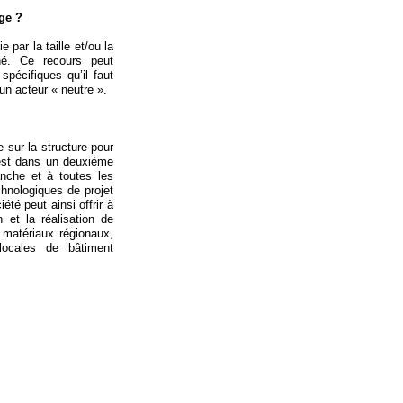
ge ?
 par la taille et/ou la
rné. Ce recours peut
pécifiques qu’il faut
 un acteur « neutre ».
 sur la structure pour
’est dans un deuxième
nche et à toutes les
chnologiques de projet
été peut ainsi offrir à
 et la réalisation de
 matériaux régionaux,
 locales de bâtiment